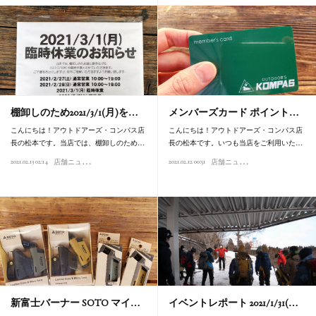
棚卸しのため2021/3/1(月)を…
メンバーズカード ポイント…
こんにちは！アウトドアーズ・コンパス店
こんにちは！アウトドアーズ・コンパス店
長の松本です。当店では、棚卸しのため…
長の松本です。いつも当店をご利用いた…
店
舗ニュース
店
舗ニュース
2021.02.13 02:14
2021.02.12 00:51
新富士バーナー SOTO マイ…
イベントレポート 2021/1/31(…