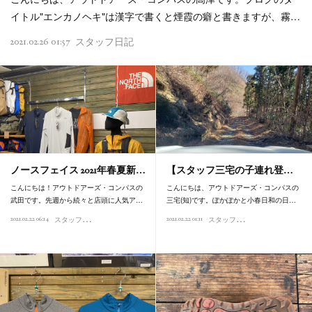
イトル"エンカノヘキ"は漢字で書くと煙霞の癖と書きますが、霧…
2021.02.26 01:57
スタッフ日記
ノースフェイス 2021年春夏新…
【スタッフ三宅の子連れ登…
こんにちは！アウトドアーズ・コンパスの
こんにちは、アウトドアーズ・コンパスの
武田です。先週から続々と店頭に人気ア…
三宅(知)です。ぽかぽかと小春日和の日…
ス
タッフオススメ商品
ス
タッフ日記
2021.02.22 06:14
2021.02.22 01:11