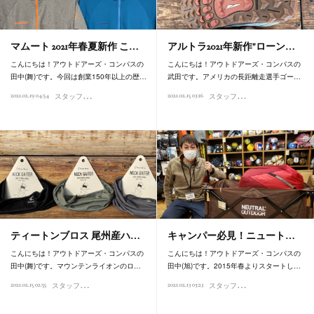
マムート 2021年春夏新作 こ…
アルトラ2021年新作"ローン…
こんにちは！アウトドアーズ・コンパスの
こんにちは！アウトドアーズ・コンパスの
田中(舞)です。今回は創業150年以上の歴…
武田です。アメリカの長距離走選手ゴー…
ス
タッフオススメ商品
ス
タッフオススメ商品
2021.02.19 04:54
2021.02.15 03:16
ティートンブロス 尾州産ハ…
キャンパー必見！ニュート…
こんにちは！アウトドアーズ・コンパスの
こんにちは！アウトドアーズ・コンパスの
田中(舞)です。マウンテンライオンのロ…
田中(旭)です。2015年春よりスタートし…
ス
タッフオススメ商品
ス
タッフオススメ商品
2021.02.15 02:55
2021.02.13 03:23