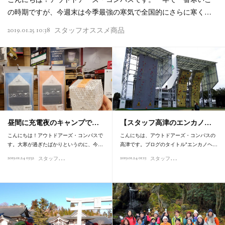
の時期ですが、今週末は今季最強の寒気で全国的にさらに寒く…
2019.01.25 10:38
スタッフオススメ商品
昼間に充電夜のキャンプで…
【スタッフ高津のエンカノ…
こんにちは！アウトドアーズ・コンパスで
こんにちは、アウトドアーズ・コンパスの
す。大寒が過ぎたばかりというのに、今…
高津です。ブログのタイトル"エンカノヘ…
ス
タッフオススメ商品
ス
タッフ日記
2019.01.24 03:52
2019.01.24 01:13