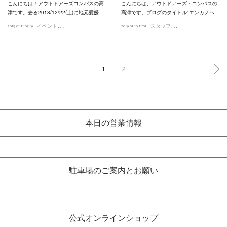
こんにちは！アウトドアーズコンパスの高
こんにちは、アウトドアーズ・コンパスの
津です。去る2018/12/22(土)に地元愛媛…
高津です。ブログのタイトル"エンカノヘ…
イ
ベントレポート
ス
タッフ日記
2019.01.11 03:19
2019.01.10 11:05
1
2
本日の営業情報
駐車場のご案内とお願い
公式オンラインショップ