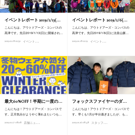
イベントレポート 2019/1/13(…
イベントレポート 2019/1/6(…
こんにちは、アウトドアーズ・コンパスの
こんにちは、アウトドアーズ・コンパスの
高津です。先日2019/1/13(日)に開催され…
高津です。先日2019/1/6(日)に法皇山脈…
イ
ベントレポート
イ
ベントレポート
2019.01.18 02:50
2019.01.18 01:19
最大60%OFF！半期に一度の…
フォックスファイヤーのダ…
こんにちは！アウトドアーズ・コンパスで
こんにちは！アウトドアーズ・コンパスで
す。正月気分がようやく薄れまたいつも…
す。早くも1月が半分過ぎましたが、も…
店
舗ニュース
ス
タッフオススメ商品
2019.01.17 08:08
2019.01.16 08:48