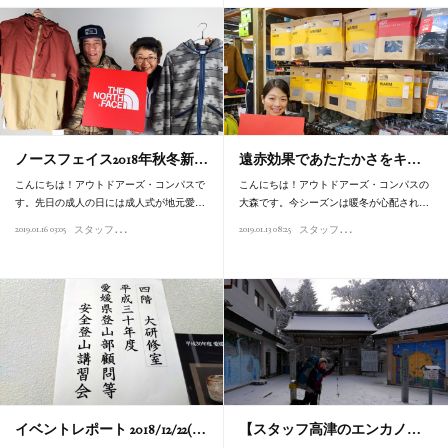
ノースフェイス2018年秋冬新…
遠赤効果であたたかさをキ…
こんにちは！アウトドアーズ・コンパスで
こんにちは！アウトドアーズ・コンパスの
す。先日の成人の日には成人式が地元愛…
大森です。今シーズンは暖冬が心配され…
ス
タッフオススメ商品
ス
タッフオススメ商品
2019.01.16 03:05
2019.01.13 08:25
イベントレポート 2018/12/22(…
【スタッフ高津のエンカノ…