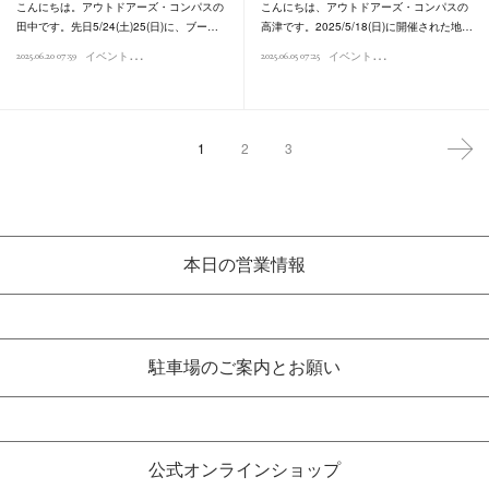
こんにちは。アウトドアーズ・コンパスの
こんにちは、アウトドアーズ・コンパスの
田中です。先日5/24(土)25(日)に、ブー…
高津です。2025/5/18(日)に開催された地…
イ
ベントレポート
イ
ベントレポート
2025.06.20 07:59
2025.06.05 07:25
1
2
3
本日の営業情報
駐車場のご案内とお願い
公式オンラインショップ