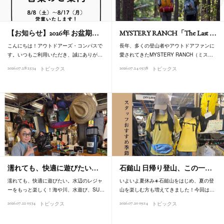
【お知らせ】2026年 お盆期…
MYSTERY RANCH「The Last …
こんにちは！アウトドアーズ・コンパスで
長年、多くの登山者やアウトドアファンに
す。いつもご利用いただき、誠にありが…
愛されてきたMYSTERY RANCH（ミス…
2026.07.28 23:34
2026.07.24 03:38
トピックス
トピックス
濡れても、快適に遊びたい…
石鎚山 日帰り登山、この一…
濡れても、快適に遊びたい。水辺のレジャ
いよいよ夏休み☀️石鎚山をはじめ、夏の登
ーをもっと楽しく！海や川、水遊び、SU…
山を楽しむ方も増えてきました！今回は…
2026.07.22 03:34
2026.07.20 09:14
トピックス
トピックス