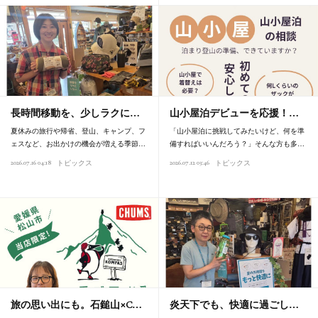
長時間移動を、少しラクに…
山小屋泊デビューを応援！…
夏休みの旅行や帰省、登山、キャンプ、フ
「山小屋泊に挑戦してみたいけど、何を準
ェスなど、お出かけの機会が増える季節…
備すればいいんだろう？」そんな方も多…
2026.07.16 04:18
2026.07.12 03:46
トピックス
トピックス
旅の思い出にも。石鎚山×C…
炎天下でも、快適に過ごし…