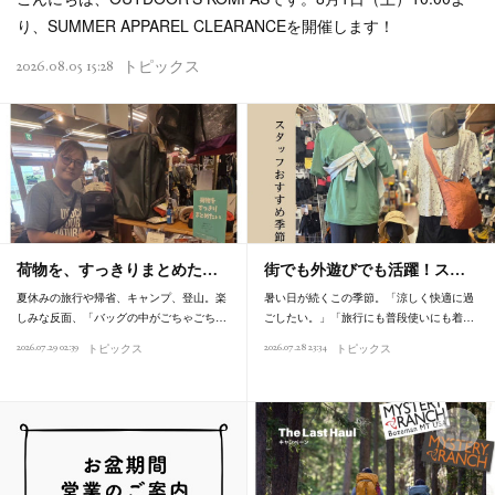
り、SUMMER APPAREL CLEARANCEを開催します！
2026.08.05 15:28
トピックス
荷物を、すっきりまとめた…
街でも外遊びでも活躍！ス…
夏休みの旅行や帰省、キャンプ、登山。楽
暑い日が続くこの季節。「涼しく快適に過
しみな反面、「バッグの中がごちゃごち…
ごしたい。」「旅行にも普段使いにも着…
2026.07.29 02:39
2026.07.28 23:34
トピックス
トピックス