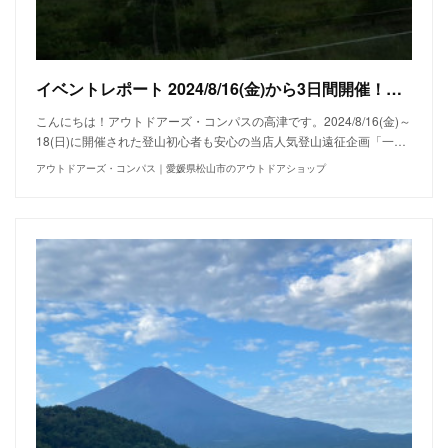
イベントレポート 2024/8/16(金)から3日間開催！一合目から登る富士山チャレンジ その1
こんにちは！アウトドアーズ・コンパスの高津です。2024/8/16(金)～
18(日)に開催された登山初心者も安心の当店人気登山遠征企画「一…
アウトドアーズ・コンパス｜愛媛県松山市のアウトドアショップ