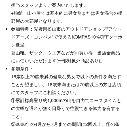
担当スタッフよりご案内いたします。
※旅館・山小屋では基本的に男女別または男女混合の相
部屋の大部屋となります。
参加特典：愛媛県松山市のアウトドアショップ"アウト
ドアーズ・コンパス"で使えるKOMPAS10%OFFクーポ
ン進呈
登山靴、ザック、ウエアなどがお買い得！当店全商品
にお使いいただけます(一部対象外商品あり)。
参加条件：
18歳以上70歳未満の健康な男女で以下の条件を満たす
ことが望ましい。18歳未満または70歳以上の方は店頭
にてスタッフにご相談ください。
①累計標高登り約1,000mの山を自力でコースタイムと
の大幅な遅れが無く日帰りで往復できる体力を有する
こと。
②2026年の4月から7月までの期間に2回以上、①の条