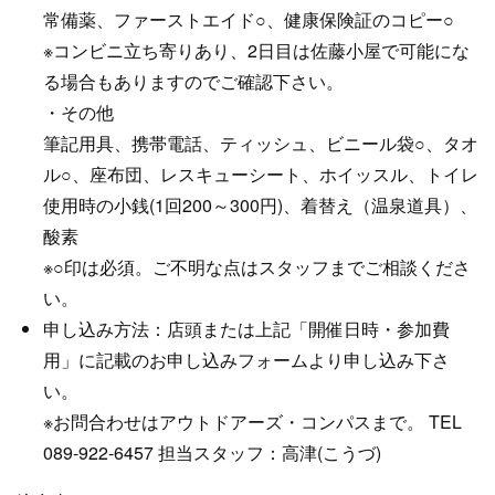
常備薬、ファーストエイド○、健康保険証のコピー○
※コンビニ立ち寄りあり、2日目は佐藤小屋で可能にな
る場合もありますのでご確認下さい。
・その他
筆記用具、携帯電話、ティッシュ、ビニール袋○、タオ
ル○、座布団、レスキューシート、ホイッスル、トイレ
使用時の小銭(1回200～300円)、着替え（温泉道具）、
酸素
※○印は必須。ご不明な点はスタッフまでご相談くださ
い。
申し込み方法：店頭または上記「開催日時・参加費
用」に記載のお申し込みフォームより申し込み下さ
い。
※お問合わせはアウトドアーズ・コンパスまで。 TEL
089-922-6457 担当スタッフ：高津(こうづ)