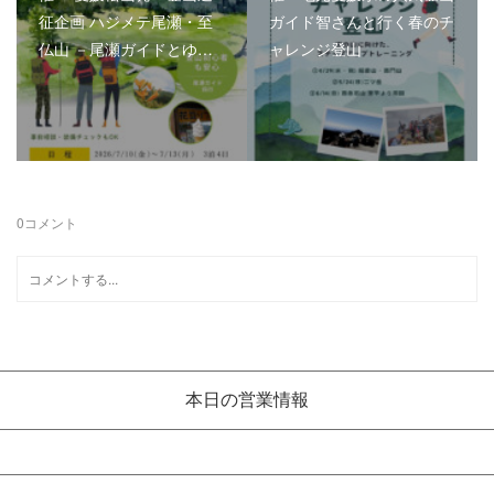
征企画 ハジメテ尾瀬・至
ガイド智さんと行く春のチ
仏山 －尾瀬ガイドとゆ…
ャレンジ登山
0
コメント
本日の営業情報