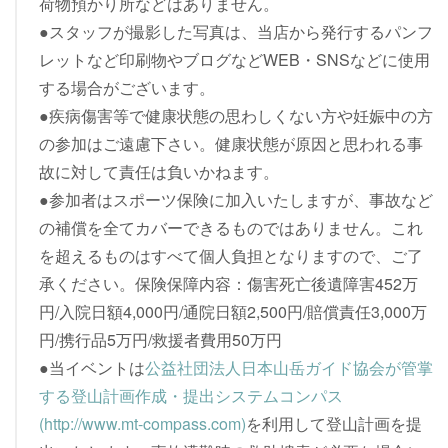
荷物預かり所などはありません。
●スタッフが撮影した写真は、当店から発行するパンフ
レットなど印刷物やブログなどWEB・SNSなどに使用
する場合がございます。
●疾病傷害等で健康状態の思わしくない方や妊娠中の方
の参加はご遠慮下さい。健康状態が原因と思われる事
故に対して責任は負いかねます。
●参加者はスポーツ保険に加入いたしますが、事故など
の補償を全てカバーできるものではありません。これ
を超えるものはすべて個人負担となりますので、ご了
承ください。保険保障内容：傷害死亡後遺障害452万
円/入院日額4,000円/通院日額2,500円/賠償責任3,000万
円/携行品5万円/救援者費用50万円
●当イベントは
公益社団法人日本山岳ガイド協会が管掌
する登山計画作成・提出システムコンパス
(http://www.mt-compass.com)
を利用して登山計画を提