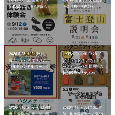
SHOES 試し履き体験会
明会（初心者向け）
2026/5/23(土)24(日)開
＼GW特別開催／パタゴニ
催！チャムス オリジナル
アイベント in アウトドア
マルチハンドル ワークシ
ーズ・コンパス 四国初の
ョップ
特別展示＆人気イベント…
2026/7/10(金)から4日間開
2026年4月～6月全3回開
催！ 愛媛松山発・登山遠
催！地元愛媛県の人気登山