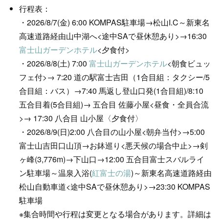
行程表：
・2026/8/7(金) 6:00 KOMPAS駐車場→松山I.C～新東名
高速道路経由山中湖へ<途中SAで昼休憩あり>→16:30
富士山ガーデンホテル
<夕食付>
・2026/8/8(土) 7:00
富士山ガーデンホテル
<朝食ビュッ
フェ付>→ 7:20 道の駅富士吉田（1合目組：タクシー/5
合目組：バス）→7:40 馬返し登山口発(1合目組)/8:10
五合目着(5合目組)→ 五合目 佐藤小屋<昼食・全員合流
>→ 17:30 八合目 山小屋〈夕食付〉
・2026/8/9(日)2:00 八合目の山小屋<朝弁当付>→5:00
富士山吉田口山頂→お鉢巡り<悪天候の場合中止>→剣
ヶ峰(3,776m)→下山口→12:00 五合目富士スバルライ
ン駐車場～温泉入浴(
紅富士の湯
)～新東名高速道路経由
松山自動車道<途中SAで昼休憩あり>→23:30 KOMPAS
駐車場
※集合時間や行程は変更となる場合があります。詳細は