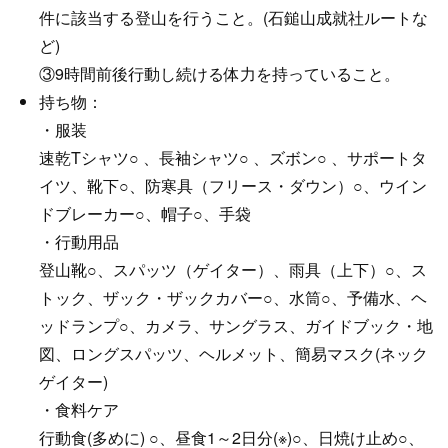
件に該当する登山を行うこと。(石鎚山成就社ルートな
ど)
③9時間前後行動し続ける体力を持っていること。
持ち物：
・服装
速乾Tシャツ○ 、長袖シャツ○ 、ズボン○ 、サポートタ
イツ、靴下○、防寒具（フリース・ダウン）○、ウイン
ドブレーカー○、帽子○、手袋
・行動用品
登山靴○、スパッツ（ゲイター）、雨具（上下）○、ス
トック、ザック・ザックカバー○、水筒○、予備水、ヘ
ッドランプ○、カメラ、サングラス、ガイドブック・地
図、ロングスパッツ、ヘルメット、簡易マスク(ネック
ゲイター)
・食料ケア
行動食(多めに) ○、昼食1～2日分(※)○、日焼け止め○、