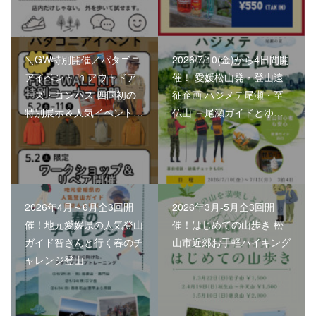
＼GW特別開催／パタゴニ
2026/7/10(金)から4日間開
アイベント in アウトドア
催！ 愛媛松山発・登山遠
ーズ・コンパス 四国初の
征企画 ハジメテ尾瀬・至
特別展示＆人気イベント…
仏山 －尾瀬ガイドとゆ…
2026年4月～6月全3回開
2026年3月-5月全3回開
催！地元愛媛県の人気登山
催！はじめての山歩き 松
ガイド智さんと行く春のチ
山市近郊お手軽ハイキング
ャレンジ登山