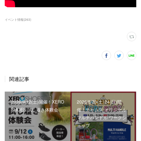
イベント情報
(
263
)
関連記事
2026/9/12(土)開催！XERO
2026/5/23(土)24(日)開
SHOES 試し履き体験会
催！チャムス オリジナル
マルチハンドル ワークシ
ョップ