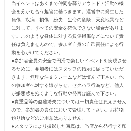
当イベントはあくまで仲間を募りアウトドア活動の機
会を分かち合う趣旨に基づきます。運営中に発生した
負傷、疾病、損傷、紛失、生命の危険、天変地異など
に対して、すべての安全を確保できない場合がありま
す。このような身体に対する負傷損傷などについて責
任は負えませんので、参加者自身の自己責任による行
動を心がけてください。
●参加者全員の安全で円滑で楽しいイベントを実現させ
るために、参加者にはスタッフの指示に従っていただ
きます。無理な注文クレームなどは慎んで下さい。他
の参加者へ対する嫌がらせ、セクハラ行為など、他人
が嫌悪感を抱くような行動や発言は謹んで下さい。
●貴重品等の盗難紛失については一切責任は負えません
ので、参加者の責任において管理して下さい。お荷物
預り所などのご用意はありません。
●スタッフにより撮影した写真は、当店から発行する印