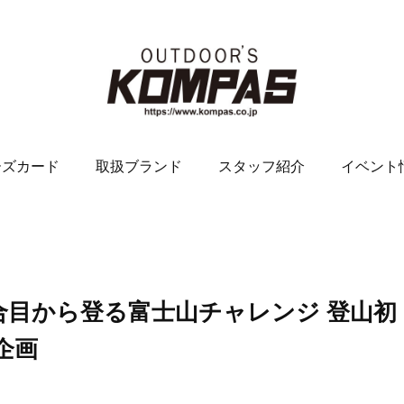
ーズカード
取扱ブランド
スタッフ紹介
イベント
催！一合目から登る富士山チャレンジ 登山初
企画
。