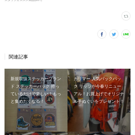
関連記事
新規取扱ステッカーブラン
カリマー 人気バックパッ
ド ステッカーパック 持っ
ク リッジが今春リニュー
ているだけで楽しい！もっ
アル！お買上げでオリジナ
と集めたくなる！
ル手ぬぐいをプレゼント！