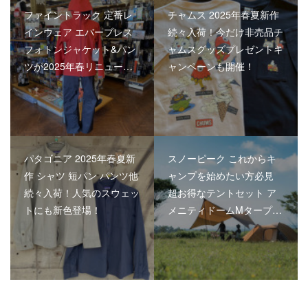
ファイントラック 定番レ
チャムス 2025年春夏新作
インウェア エバーブレス
続々入荷！今だけ非売品チ
フォトンジャケット&パン
ャムスグッズプレゼントキ
ツが2025年春リニュー…
ャンペーンも開催！
パタゴニア 2025年春夏新
スノーピーク これからキ
作 シャツ 短パン パンツ他
ャンプを始めたい方必見
続々入荷！人気のスウェッ
超お得なテントセット ア
トにも新色登場！
メニティドームMタープ…