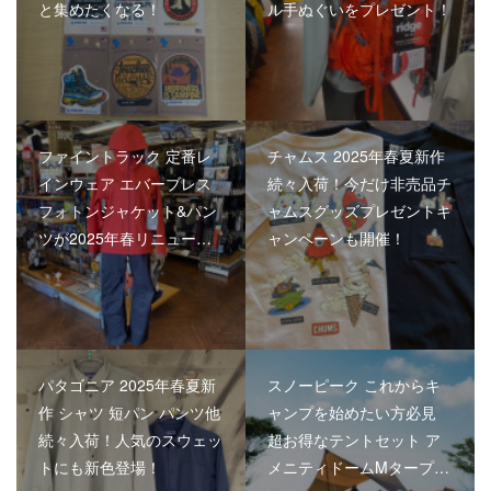
と集めたくなる！
ル手ぬぐいをプレゼント！
ファイントラック 定番レ
チャムス 2025年春夏新作
インウェア エバーブレス
続々入荷！今だけ非売品チ
フォトンジャケット&パン
ャムスグッズプレゼントキ
ツが2025年春リニュー…
ャンペーンも開催！
パタゴニア 2025年春夏新
スノーピーク これからキ
作 シャツ 短パン パンツ他
ャンプを始めたい方必見
続々入荷！人気のスウェッ
超お得なテントセット ア
トにも新色登場！
メニティドームMタープ…