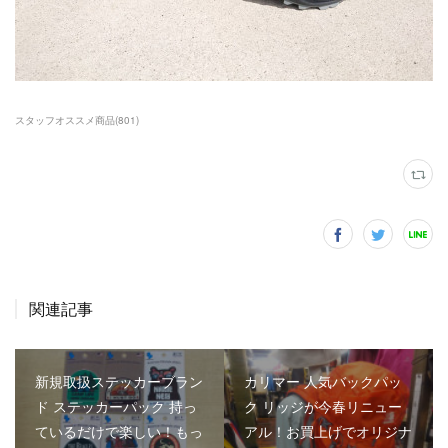
スタッフオススメ商品
(
801
)
関連記事
新規取扱ステッカーブラン
カリマー 人気バックパッ
ド ステッカーパック 持っ
ク リッジが今春リニュー
ているだけで楽しい！もっ
アル！お買上げでオリジナ