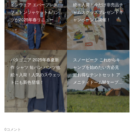
インウェア エバーブレス
続々入荷！今だけ非売品チ
フォトンジャケット&パン
ャムスグッズプレゼントキ
ツが2025年春リニュー…
ャンペーンも開催！
パタゴニア 2025年春夏新
スノーピーク これからキ
作 シャツ 短パン パンツ他
ャンプを始めたい方必見
続々入荷！人気のスウェッ
超お得なテントセット ア
トにも新色登場！
メニティドームMタープ…
0
コメント