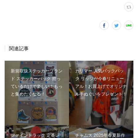
関連記事
新規取扱ステッカーブラン
カリマー 人気バックパッ
ド ステッカーパック 持っ
ク リッジが今春リニュー
ているだけで楽しい！もっ
アル！お買上げでオリジナ
と集めたくなる！
ル手ぬぐいをプレゼント！
ファイントラック 定番レ
チャムス 2025年春夏新作