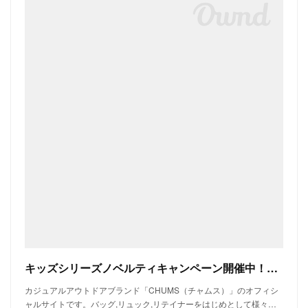
キッズシリーズノベルティキャンペーン開催中！対象商品をお買い上げの方にジャンプロープ（なわとび）プレゼント | CHUMS(チャムス)|アウトドアファッション公式通販
カジュアルアウトドアブランド「CHUMS（チャムス）」のオフィシ
ャルサイトです。バッグ,リュック,リテイナーをはじめとして様々…