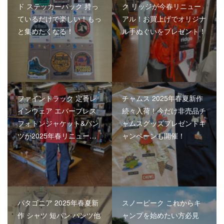
ド ステッカーパック 持っ
ク リッジが今春リニュー
ているだけで楽しい！もっ
アル！お買上げでオリジナ
と集めたくなる！
ル手ぬぐいをプレゼント！
ファイントラック 定番レ
チャムス 2025年春夏新作
インウェア エバーブレス
続々入荷！今だけ非売品チ
フォトンジャケット&パン
ャムスグッズプレゼントキ
ツが2025年春リニュー…
ャンペーンも開催！
パタゴニア 2025年春夏新
スノーピーク これからキ
作 シャツ 短パン パンツ他
ャンプを始めたい方必見