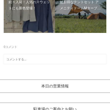
続々入荷！人気のスウェッ
超お得なテントセット ア
トにも新色登場！
メニティドームMタープ…
0
コメント
本日の営業情報
駐車場のご案内とお願い