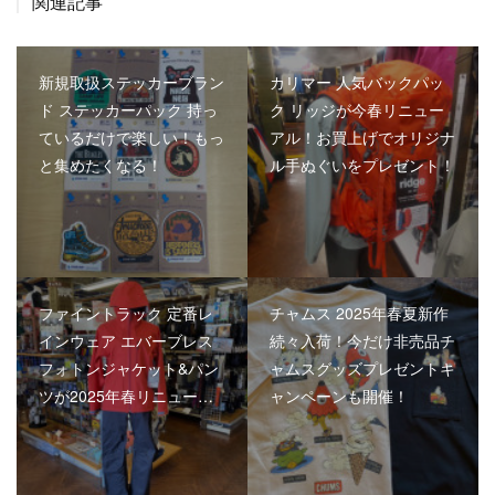
関連記事
新規取扱ステッカーブラン
カリマー 人気バックパッ
ド ステッカーパック 持っ
ク リッジが今春リニュー
ているだけで楽しい！もっ
アル！お買上げでオリジナ
と集めたくなる！
ル手ぬぐいをプレゼント！
ファイントラック 定番レ
チャムス 2025年春夏新作
インウェア エバーブレス
続々入荷！今だけ非売品チ
フォトンジャケット&パン
ャムスグッズプレゼントキ
ツが2025年春リニュー…
ャンペーンも開催！