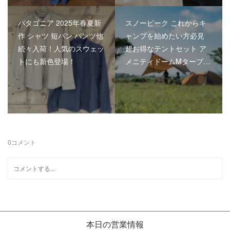
パタゴニア 2025年春夏新
スノーピーク これからキ
作 シャツ 短パン パンツ他
ャンプを始めたい方必見
続々入荷！人気のスウェッ
超お得なテントセット ア
トにも新色登場！
メニティドームMタープ…
0
コメント
本日の営業情報