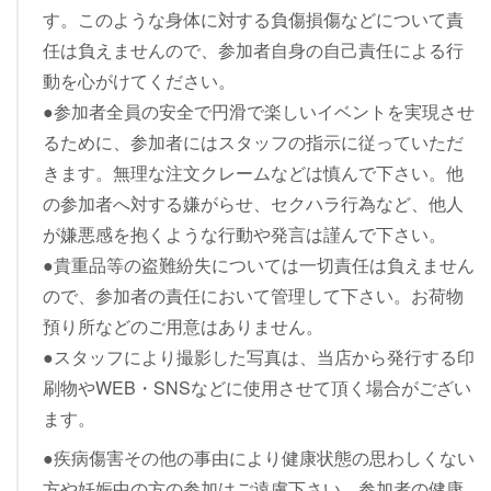
す。このような身体に対する負傷損傷などについて責
任は負えませんので、参加者自身の自己責任による行
動を心がけてください。
●参加者全員の安全で円滑で楽しいイベントを実現させ
るために、参加者にはスタッフの指示に従っていただ
きます。無理な注文クレームなどは慎んで下さい。他
の参加者へ対する嫌がらせ、セクハラ行為など、他人
が嫌悪感を抱くような行動や発言は謹んで下さい。
●貴重品等の盗難紛失については一切責任は負えません
ので、参加者の責任において管理して下さい。お荷物
預り所などのご用意はありません。
●スタッフにより撮影した写真は、当店から発行する印
刷物やWEB・SNSなどに使用させて頂く場合がござい
ます。
●疾病傷害その他の事由により健康状態の思わしくない
方や妊娠中の方の参加はご遠慮下さい。参加者の健康