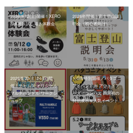
2026/9/12(土)開催！XERO
2026年開催｜富士登山説
SHOES 試し履き体験会
明会（初心者向け）
2026/5/23(土)24(日)開
＼GW特別開催／パタゴニ
催！チャムス オリジナル
アイベント in アウトドア
マルチハンドル ワークシ
ーズ・コンパス 四国初の
ョップ
特別展示＆人気イベント…