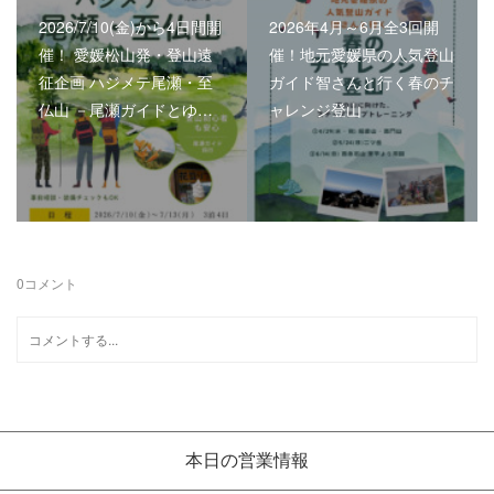
2026/7/10(金)から4日間開
2026年4月～6月全3回開
催！ 愛媛松山発・登山遠
催！地元愛媛県の人気登山
征企画 ハジメテ尾瀬・至
ガイド智さんと行く春のチ
仏山 －尾瀬ガイドとゆ…
ャレンジ登山
0
コメント
本日の営業情報