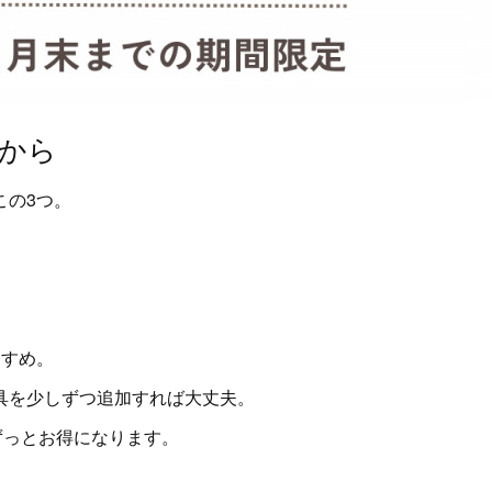
”から
この3つ。
すすめ。
具を少しずつ追加すれば大丈夫。
ずっとお得になります。