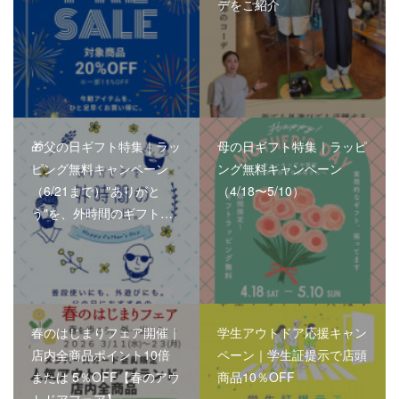
デをご紹介
🎁父の日ギフト特集｜ラッ
母の日ギフト特集｜ラッピ
ピング無料キャンペーン
ング無料キャンペーン
（6/21まで）"ありがと
（4/18〜5/10）
う"を、外時間のギフト…
春のはじまりフェア開催｜
学生アウトドア応援キャン
店内全商品ポイント10倍
ペーン｜学生証提示で店頭
または 5％OFF【春のアウ
商品10％OFF