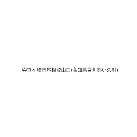
④笹ヶ峰南尾根登山口(高知県吾川郡いの町)