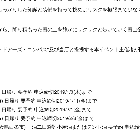
しっかりした知識と装備を持って挑めばリスクを極限まで少な
がら、降り積もった雪の上を静かにサクサクと歩いていく雪山
トドアーズ・コンパス"及び当店と提携する本イベント主催者が
市) 日帰り 要予約 申込締切2019/1/3(木)まで
条市) 日帰り 要予約 申込締切2019/1/11(金)まで
市) 日帰り 要予約 申込締切2019/2/1(金)まで
条市) 日帰り 要予約 申込締切2019/2/8(金)まで
0 堂ヶ森(愛媛県西条市) 一泊二日避難小屋泊またはテント泊 要予約 申込