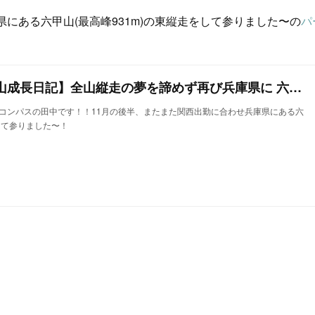
にある六甲山(最高峰931m)の東縦走をして参りました〜の
パ
【スタッフ田中の登山成長日記】全山縦走の夢を諦めず再び兵庫県に 六甲山東縦走をして参りました！パート1
コンパスの田中です！！11月の後半、またまた関西出勤に合わせ兵庫県にある六
をして参りました〜！