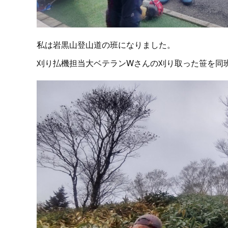
私は岩黒山登山道の班になりました。
刈り払機担当大ベテランWさんの刈り取った笹を同