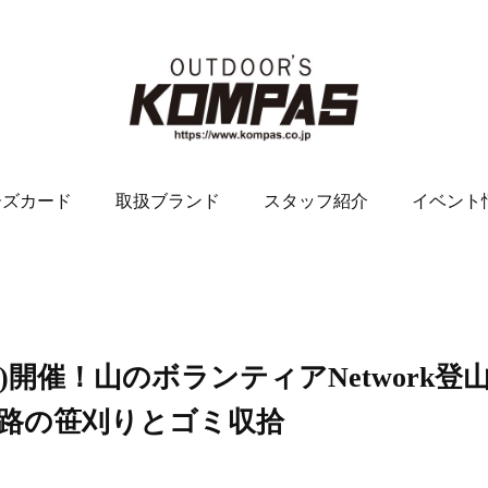
ーズカード
取扱ブランド
スタッフ紹介
イベント
(日)開催！山のボランティアNetwork登
走路の笹刈りとゴミ収拾
。