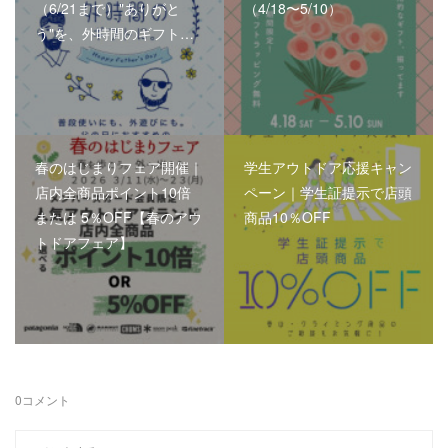
（6/21まで）"ありがと
（4/18〜5/10）
う"を、外時間のギフト…
春のはじまりフェア開催｜
学生アウトドア応援キャン
店内全商品ポイント10倍
ペーン｜学生証提示で店頭
または 5％OFF【春のアウ
商品10％OFF
トドアフェア】
0
コメント