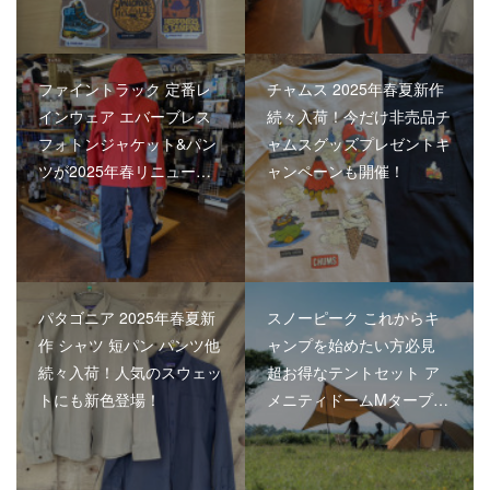
ファイントラック 定番レ
チャムス 2025年春夏新作
インウェア エバーブレス
続々入荷！今だけ非売品チ
フォトンジャケット&パン
ャムスグッズプレゼントキ
ツが2025年春リニュー…
ャンペーンも開催！
パタゴニア 2025年春夏新
スノーピーク これからキ
作 シャツ 短パン パンツ他
ャンプを始めたい方必見
続々入荷！人気のスウェッ
超お得なテントセット ア
トにも新色登場！
メニティドームMタープ…