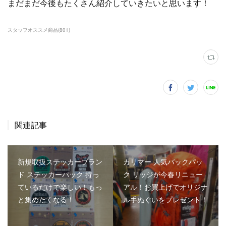
まだまだ今後もたくさん紹介していきたいと思います！
スタッフオススメ商品
(
801
)
関連記事
新規取扱ステッカーブラン
カリマー 人気バックパッ
ド ステッカーパック 持っ
ク リッジが今春リニュー
ているだけで楽しい！もっ
アル！お買上げでオリジナ
と集めたくなる！
ル手ぬぐいをプレゼント！