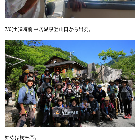
7/6(土)9時前 中房温泉登山口から出発。
始めは樹林帯。