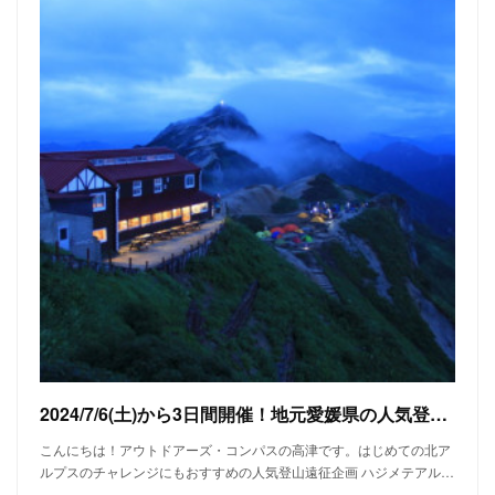
2024/7/6(土)から3日間開催！地元愛媛県の人気登山ガイド智さんと行くハジメテアルプス 燕岳
こんにちは！アウトドアーズ・コンパスの高津です。はじめての北ア
ルプスのチャレンジにもおすすめの人気登山遠征企画 ハジメテアル…