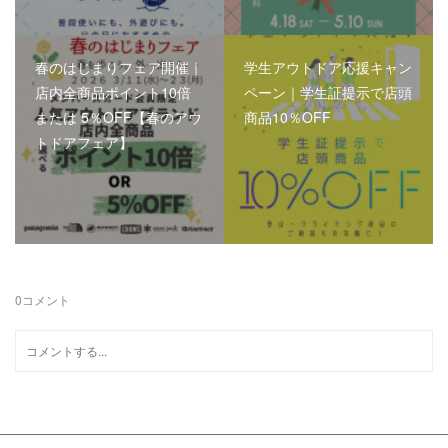
春のはじまりフェア開催｜
学生アウトドア応援キャン
店内全商品ポイント10倍
ペーン｜学生証提示で店頭
または 5％OFF【春のアウ
商品10％OFF
トドアフェア】
0
コメント