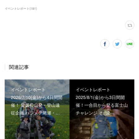
イベントレポート
(
181
)
関連記事
イベントレポート
イベントレポート
2026/7/10(金)から4日間開
2025/8/1(金)から3日間開
催！ 愛媛松山発・登山遠
催！一合目から登る富士山
征企画 ハジメテ尾瀬・…
チャレンジ その2