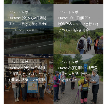
イベントレポート
イベントレポート
2025/8/1(金)から3日間開
2025/10/19(日)開催！
催！一合目から登る富士山
KOMPASスタッフと行くは
チャレンジ その1
じめての山歩き 恵良山
イベントレポート
イベントレポート
2025/6/28(土)29(日)開催
2025/6/8(日)開催！地元愛
『山登りはじめました』で
媛県の人気登山ガイド智さ
お馴染み人気マンガ家鈴…
んと行く春のチャレンジ…