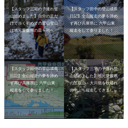
【スタッフ三宅の子連れ登
【スタッフ田中の登山成長
山始めました】自分の足だ
日記】全山縦走の夢を諦め
けで歩く初めての雪山登山
ず再び兵庫県に 六甲山東
は地元愛媛県の皿ヶ嶺へ
縦走をして参りました！…
【スタッフ田中の登山成長
【スタッフ三宅の子連れ登
日記】全山縦走の夢を諦め
山始めました】地元愛媛県
ず再び兵庫県に 六甲山東
の笠取山・大川嶺を秋晴れ
縦走をして参りました！…
の中ぷち縦走してきまし…