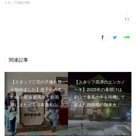
スタッフ日記
(
135
)
関連記事
【スタッフ三宅の子連れ登
【スタッフ高津のエンカノ
山始めました】息子初めて
ヘキ】2025年の幕開けは
の山小屋泊 群馬県と新潟
剣山で暴風の中を待機して
県にまたがる日本百名山…
迎えた超快晴の御来光！