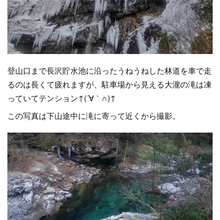
登山口まで長沢貯水池に沿ったうねうねした林道を車で走
るのは長くて疲れますが、駐車場から見える大瀧の滝は凍
っていてテンション↑(´∀｀∩)↑
この写真は下山途中に滝に寄って近くから撮影。