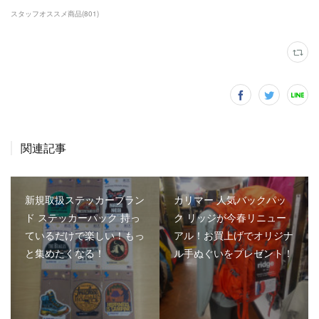
スタッフオススメ商品
(
801
)
関連記事
新規取扱ステッカーブラン
カリマー 人気バックパッ
ド ステッカーパック 持っ
ク リッジが今春リニュー
ているだけで楽しい！もっ
アル！お買上げでオリジナ
と集めたくなる！
ル手ぬぐいをプレゼント！