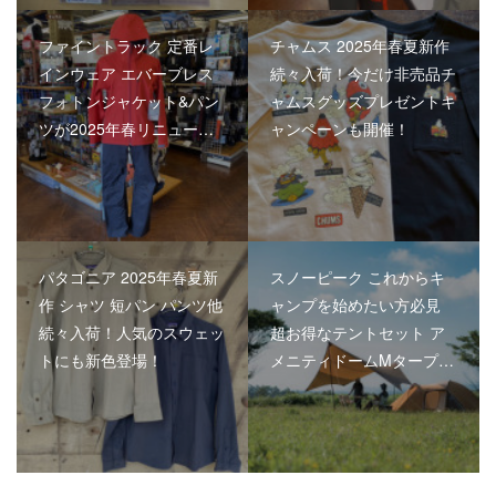
ファイントラック 定番レ
チャムス 2025年春夏新作
インウェア エバーブレス
続々入荷！今だけ非売品チ
フォトンジャケット&パン
ャムスグッズプレゼントキ
ツが2025年春リニュー…
ャンペーンも開催！
パタゴニア 2025年春夏新
スノーピーク これからキ
作 シャツ 短パン パンツ他
ャンプを始めたい方必見
続々入荷！人気のスウェッ
超お得なテントセット ア
トにも新色登場！
メニティドームMタープ…