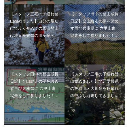
【スタッフ三宅の子連れ登
【スタッフ田中の登山成長
山始めました】自分の足だ
日記】全山縦走の夢を諦め
けで歩く初めての雪山登山
ず再び兵庫県に 六甲山東
は地元愛媛県の皿ヶ嶺へ
縦走をして参りました！…
【スタッフ田中の登山成長
【スタッフ三宅の子連れ登
日記】全山縦走の夢を諦め
山始めました】地元愛媛県
ず再び兵庫県に 六甲山東
の笠取山・大川嶺を秋晴れ
縦走をして参りました！…
の中ぷち縦走してきまし…