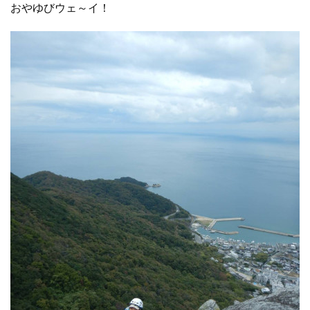
おやゆびウェ～イ！