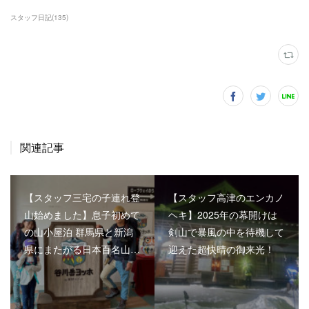
スタッフ日記
(
135
)
関連記事
【スタッフ三宅の子連れ登
【スタッフ高津のエンカノ
山始めました】息子初めて
ヘキ】2025年の幕開けは
の山小屋泊 群馬県と新潟
剣山で暴風の中を待機して
県にまたがる日本百名山…
迎えた超快晴の御来光！