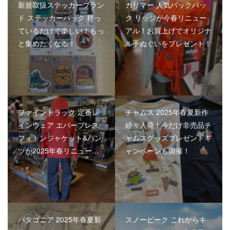
新規取扱ステッカーブラン
カリマー 人気バックパッ
ド ステッカーパック 持っ
ク リッジが今春リニュー
ているだけで楽しい！もっ
アル！お買上げでオリジナ
と集めたくなる！
ル手ぬぐいをプレゼント！
ファイントラック 定番レ
チャムス 2025年春夏新作
インウェア エバーブレス
続々入荷！今だけ非売品チ
フォトンジャケット&パン
ャムスグッズプレゼントキ
ツが2025年春リニュー…
ャンペーンも開催！
パタゴニア 2025年春夏新
スノーピーク これからキ