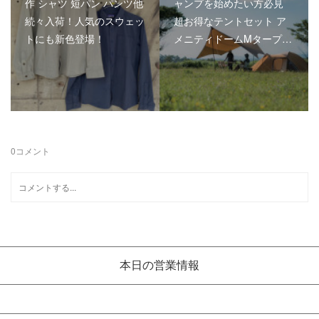
作 シャツ 短パン パンツ他
ャンプを始めたい方必見
続々入荷！人気のスウェッ
超お得なテントセット ア
トにも新色登場！
メニティドームMタープ…
0
コメント
本日の営業情報