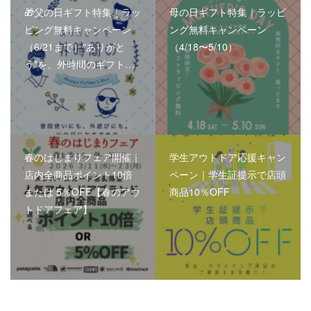
🎁父の日ギフト特集｜ラッ
母の日ギフト特集｜ラッピ
ピング無料キャンペーン
ング無料キャンペーン
（6/21まで）"ありがと
（4/18〜5/10）
う"を、外時間のギフト…
春のはじまりフェア開催｜
学生アウトドア応援キャン
店内全商品ポイント10倍
ペーン｜学生証提示で店頭
または 5％OFF【春のアウ
商品10％OFF
トドアフェア】