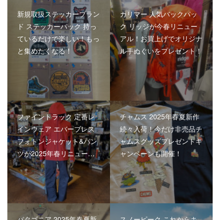
新規取扱ステッカーブラン
カリマー 人気バックパッ
ド ステッカーパック 持っ
ク リッジが今春リニュー
ているだけで楽しい！もっ
アル！お買上げでオリジナ
と集めたくなる！
ル手ぬぐいをプレゼント！
ファイントラック 定番レ
チャムス 2025年春夏新作
インウェア エバーブレス
続々入荷！今だけ非売品チ
フォトンジャケット&パン
ャムスグッズプレゼントキ
ツが2025年春リニュー…
ャンペーンも開催！
パタゴニア 2025年春夏新
スノーピーク これからキ