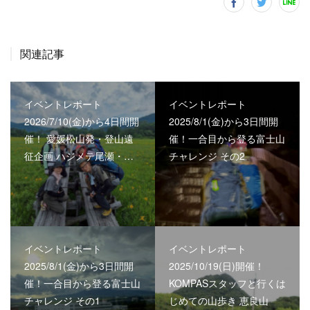
関連記事
イベントレポート
イベントレポート
2026/7/10(金)から4日間開
2025/8/1(金)から3日間開
催！ 愛媛松山発・登山遠
催！一合目から登る富士山
征企画 ハジメテ尾瀬・…
チャレンジ その2
イベントレポート
イベントレポート
2025/8/1(金)から3日間開
2025/10/19(日)開催！
催！一合目から登る富士山
KOMPASスタッフと行くは
チャレンジ その1
じめての山歩き 恵良山