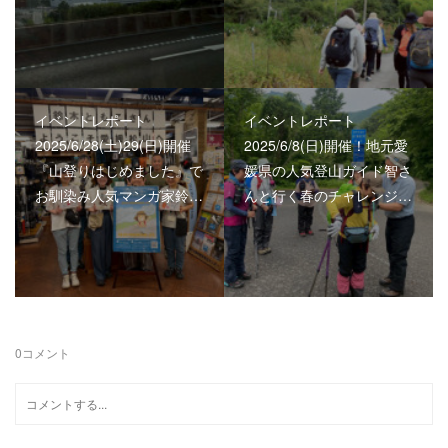
イベントレポート
イベントレポート
2025/6/28(土)29(日)開催
2025/6/8(日)開催！地元愛
『山登りはじめました』で
媛県の人気登山ガイド智さ
お馴染み人気マンガ家鈴…
んと行く春のチャレンジ…
0
コメント