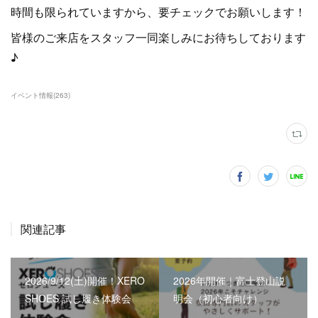
時間も限られていますから、要チェックでお願いします！
皆様のご来店をスタッフ一同楽しみにお待ちしております
♪
イベント情報
(
263
)
関連記事
2026/9/12(土)開催！XERO
2026年開催｜富士登山説
SHOES 試し履き体験会
明会（初心者向け）