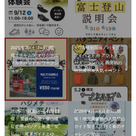
2026/5/23(土)24(日)開
＼GW特別開催／パタゴニ
催！チャムス オリジナル
アイベント in アウトドア
マルチハンドル ワークシ
ーズ・コンパス 四国初の
ョップ
特別展示＆人気イベント…
2026/7/10(金)から4日間開
2026年4月～6月全3回開
催！ 愛媛松山発・登山遠
催！地元愛媛県の人気登山
征企画 ハジメテ尾瀬・至
ガイド智さんと行く春のチ
仏山 －尾瀬ガイドとゆ…
ャレンジ登山