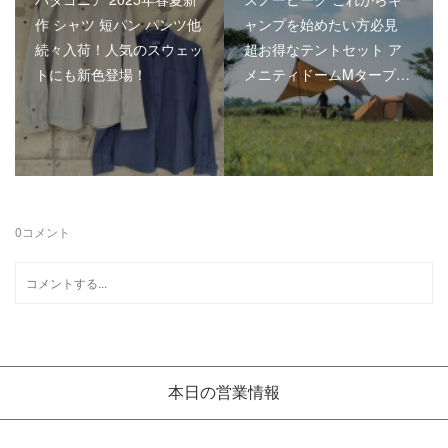
作 シャツ 短パン パンツ他
ャンプを始めたい方必見
続々入荷！人気のスウェッ
超お得なテントセット ア
トにも新色登場！
メニティドームMタープ…
0
コメント
本日の営業情報