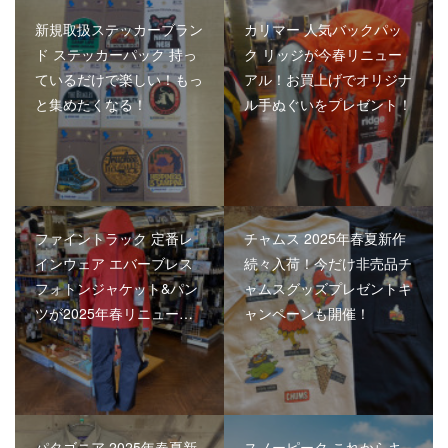
新規取扱ステッカーブラン
カリマー 人気バックパッ
ド ステッカーパック 持っ
ク リッジが今春リニュー
ているだけで楽しい！もっ
アル！お買上げでオリジナ
と集めたくなる！
ル手ぬぐいをプレゼント！
ファイントラック 定番レ
チャムス 2025年春夏新作
インウェア エバーブレス
続々入荷！今だけ非売品チ
フォトンジャケット&パン
ャムスグッズプレゼントキ
ツが2025年春リニュー…
ャンペーンも開催！
パタゴニア 2025年春夏新
スノーピーク これからキ