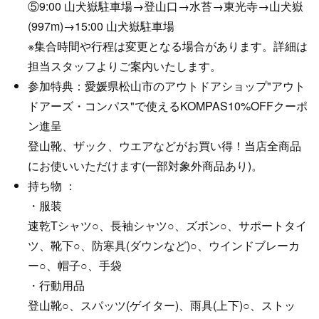
⑤9:00 山犬嶽駐車場→登山口→水苔→東光寺→山犬嶽
(997m)→15:00 山犬嶽駐車場
※集合時間や行程は変更となる場合があります。詳細は
担当スタッフよりご案内いたします。
参加特典：愛媛県松山市のアウトドアショップ"アウト
ドアーズ・コンパス"で使えるKOMPAS10%OFFクーポ
ン進呈
登山靴、ザック、ウエアなどがお買い得！当店全商品
にお使いいただけます(一部対象外商品あり)。
持ち物 ：
・服装
速乾Tシャツ○、長袖シャツ○、ズボン○、サポートタイ
ツ、靴下○、防寒具(ダウンなど)○、ウインドブレーカ
ー○、帽子○、手袋
・行動用品
登山靴○、スパッツ(ゲイター)、雨具(上下)○、ストッ