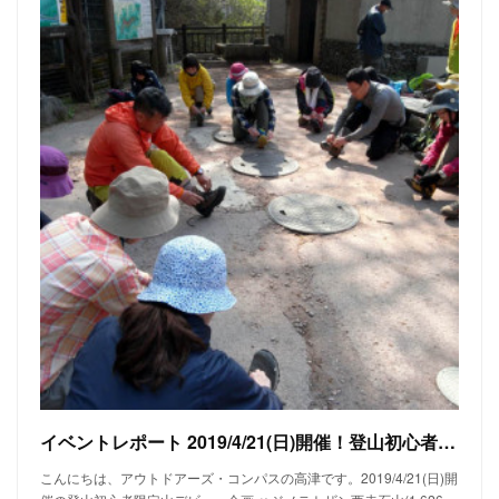
イベントレポート 2019/4/21(日)開催！登山初心者限定山デビュー 春のハジメテトザン 西赤石山
こんにちは、アウトドアーズ・コンパスの高津です。2019/4/21(日)開