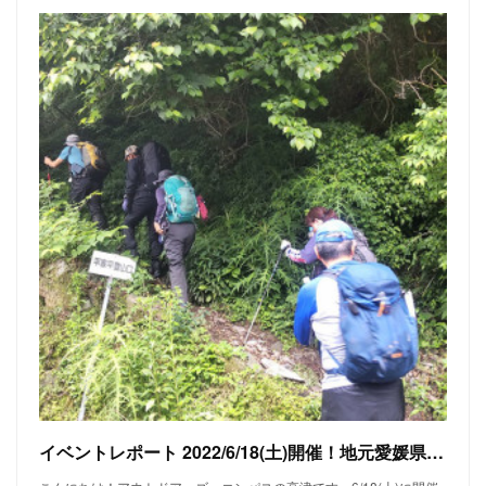
イベントレポート 2022/6/18(土)開催！地元愛媛県の人気登山ガイド智さんと行く春のハジメテトザン 平家平/冠山