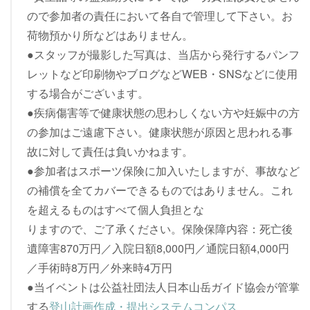
ので参加者の責任において各自で管理して下さい。お
荷物預かり所などはありません。
●スタッフが撮影した写真は、当店から発行するパンフ
レットなど印刷物やブログなどWEB・SNSなどに使用
する場合がございます。
●疾病傷害等で健康状態の思わしくない方や妊娠中の方
の参加はご遠慮下さい。健康状態が原因と思われる事
故に対して責任は負いかねます。
●参加者はスポーツ保険に加入いたしますが、事故など
の補償を全てカバーできるものではありません。これ
を超えるものはすべて個人負担とな
りますので、ご了承ください。保険保障内容：死亡後
遺障害870万円／入院日額8,000円／通院日額4,000円
／手術時8万円／外来時4万円
●当イベントは公益社団法人日本山岳ガイド協会が管掌
する
登山計画作成・提出システムコンパス