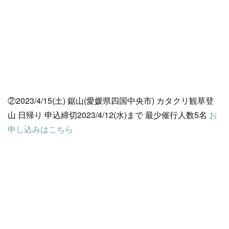
②2023/4/15(土) 鋸山(愛媛県四国中央市) カタクリ観草登
山 日帰り 申込締切2023/4/12(水)まで 最少催行人数5名
お
申し込みはこちら