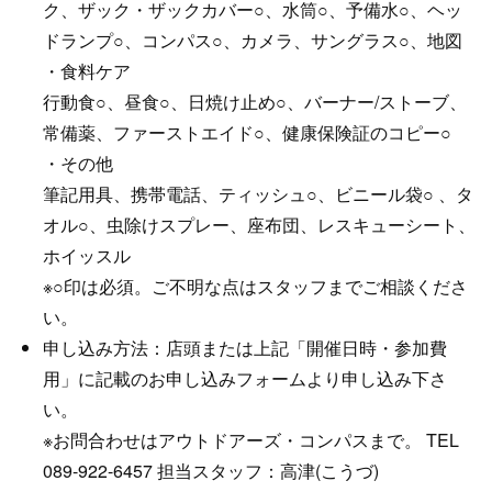
ク、ザック・ザックカバー○、水筒○、予備水○、ヘッ
ドランプ○、コンパス○、カメラ、サングラス○、地図
・食料ケア
行動食○、昼食○、日焼け止め○、バーナー/ストーブ、
常備薬、ファーストエイド○、健康保険証のコピー○
・その他
筆記用具、携帯電話、ティッシュ○、ビニール袋○ 、タ
オル○、虫除けスプレー、座布団、レスキューシート、
ホイッスル
※○印は必須。ご不明な点はスタッフまでご相談くださ
い。
申し込み方法：店頭または上記「開催日時・参加費
用」に記載のお申し込みフォームより申し込み下さ
い。
※お問合わせはアウトドアーズ・コンパスまで。 TEL
089-922-6457 担当スタッフ：高津(こうづ)