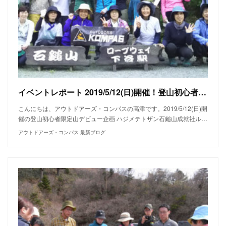
イベントレポート 2019/5/12(日)開催！登山初心者限定山デビュー 春のハジメテトザン 石鎚山成就社ルート(1,982m)
こんにちは、アウトドアーズ・コンパスの高津です。2019/5/12(日)開
催の登山初心者限定山デビュー企画 ハジメテトザン石鎚山成就社ル…
アウトドアーズ・コンパス 最新ブログ