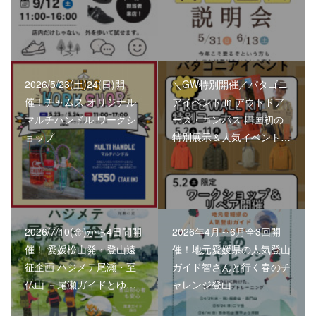
2026/5/23(土)24(日)開
＼GW特別開催／パタゴニ
催！チャムス オリジナル
アイベント in アウトドア
マルチハンドル ワークシ
ーズ・コンパス 四国初の
ョップ
特別展示＆人気イベント…
2026/7/10(金)から4日間開
2026年4月～6月全3回開
催！ 愛媛松山発・登山遠
催！地元愛媛県の人気登山
征企画 ハジメテ尾瀬・至
ガイド智さんと行く春のチ
仏山 －尾瀬ガイドとゆ…
ャレンジ登山