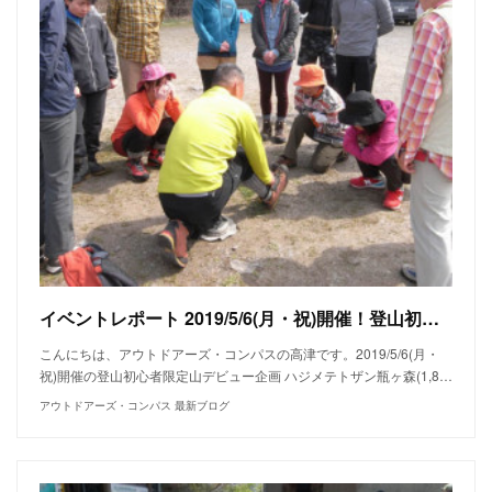
イベントレポート 2019/5/6(月・祝)開催！登山初心者限定山デビュー 春のハジメテトザン 瓶ヶ森(1,897m)～西黒森(1,861m)
こんにちは、アウトドアーズ・コンパスの高津です。2019/5/6(月・
祝)開催の登山初心者限定山デビュー企画 ハジメテトザン瓶ヶ森(1,8…
アウトドアーズ・コンパス 最新ブログ