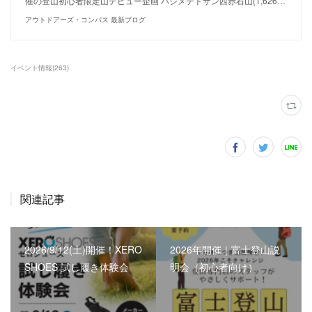
催の登山初心者限定山デビュー企画 ハジメテトザン西赤石山(1,626…
アウトドアーズ・コンパス 最新ブログ
イベント情報
(
263
)
関連記事
2026/9/12(土)開催！XERO
2026年開催｜富士登山説
SHOES 試し履き体験会
明会（初心者向け）