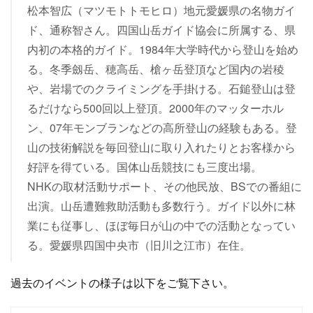
松本智広（マツモトトモヒロ）地元愛媛県の名物ガイ
ド、通称智さん。四国山岳ガイド協会に所属する、県
内初の本格的ガイド。1984年大学時代から登山を始め
る。冬季劔岳、穂高岳、槍ヶ岳登頂など国内の岩稜
や、岩場でのクライミングを手掛ける。石鎚登山は登
るだけなら500回以上登頂。2000年のマッターホル
ン、07年モンブランなどの高所登山の経験もある。登
山の技術解説を毎回登山に取り入れたりとお客様から
好評を得ている。国体山岳競技にも三度出場。
NHKの取材活動サポート、その他民放、BSでの番組に
出演。山岳遭難救助活動も多数行う。ガイド以外に林
業にも従事し、ほぼ毎日が山の中での活動となってい
る。愛媛県四国中央市（旧川之江市）在住。
過去のイベントの様子は以下をご覧下さい。