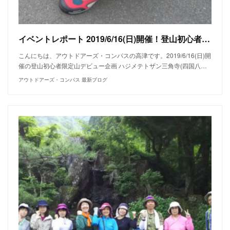
イベントレポート 2019/6/16(日)開催！登山初心者限定山デビュー 春のハジメテトザン 三角寺～奥の院道
こんにちは、アウトドアーズ・コンパスの高津です。2019/6/16(日)開
催の登山初心者限定山デビュー企画 ハジメテトザン三角寺(四国八…
アウトドアーズ・コンパス 最新ブログ