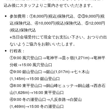
込み後にスタッフよりご案内させていただきます。
参加費用：①8,000円(税込)保険代込、②③9,000円(税
込)保険代込、④10,000円(税込)保険代込、⑤12,000円
(税込)保険代込
※当日会場受付にて現金でお支払い下さい。おつりの出
ないようご協力をお願いいたします。
行程表：
①9:00 風穴登山口→竜神平→皿ヶ嶺(1,271m)→竜神平
分岐→15:00 風穴登山口
②9:00 鋸山登山口→鋸山(1,017m)→七々木山
(1,145m)→15:00 鋸山登山口
③8:00 東平登山口→銅山峰ヒュッテ→銅山越→西赤石
山(1,626m)→16:00 東平登山口
④9:00 冬の瀬登山口→八反奈路→白髪山
(1,469m)→15:00 冬の瀬登山口