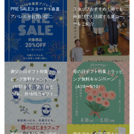
PRE SALEスタート！春夏
スタッフおすすめ！街でも
アパレルがお買い得に
外遊びでも活躍する夏コー
デをご紹介
🎁父の日ギフト特集｜ラッ
母の日ギフト特集｜ラッピ
ピング無料キャンペーン
ング無料キャンペーン
（6/21まで）"ありがと
（4/18〜5/10）
う"を、外時間のギフト…
春のはじまりフェア開催｜
学生アウトドア応援キャン