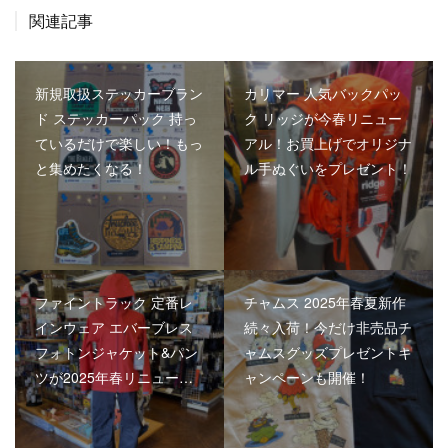
関連記事
新規取扱ステッカーブラン
カリマー 人気バックパッ
ド ステッカーパック 持っ
ク リッジが今春リニュー
ているだけで楽しい！もっ
アル！お買上げでオリジナ
と集めたくなる！
ル手ぬぐいをプレゼント！
ファイントラック 定番レ
チャムス 2025年春夏新作
インウェア エバーブレス
続々入荷！今だけ非売品チ
フォトンジャケット&パン
ャムスグッズプレゼントキ
ツが2025年春リニュー…
ャンペーンも開催！