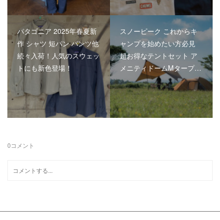
パタゴニア 2025年春夏新
スノーピーク これからキ
作 シャツ 短パン パンツ他
ャンプを始めたい方必見
続々入荷！人気のスウェッ
超お得なテントセット ア
トにも新色登場！
メニティドームMタープ…
0
コメント