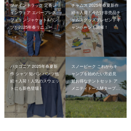
ファイントラック 定番レ
チャムス 2025年春夏新作
インウェア エバーブレス
続々入荷！今だけ非売品チ
フォトンジャケット&パン
ャムスグッズプレゼントキ
ツが2025年春リニュー…
ャンペーンも開催！
パタゴニア 2025年春夏新
スノーピーク これからキ
作 シャツ 短パン パンツ他
ャンプを始めたい方必見
続々入荷！人気のスウェッ
超お得なテントセット ア
トにも新色登場！
メニティドームMタープ…