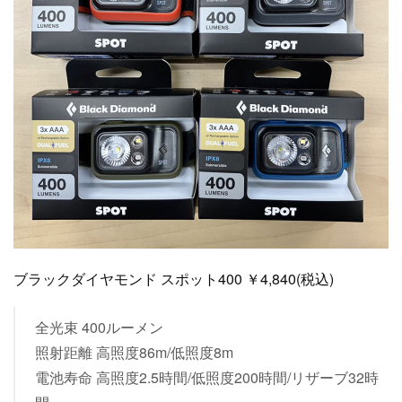
ブラックダイヤモンド スポット400 ￥4,840(税込)
全光束 400ルーメン
照射距離 高照度86m/低照度8m
電池寿命 高照度2.5時間/低照度200時間/リザーブ32時