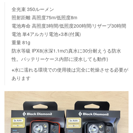
全光束 350ルーメン
照射距離 高照度75m/低照度8m
電池寿命 高照度3時間/低照度200時間/リザーブ30時間
電池 単4アルカリ電池×3本(付属)
重量 81g
防水等級 IPX8(水深1.1mの真水に30分耐えうる防水
性。バッテリーケース内部に浸水しても動作)
※水に濡れる環境での使用後は完全に乾燥させる必要が
あります