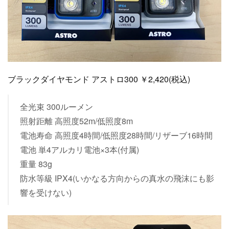
ブラックダイヤモンド アストロ300 ￥2,420(税込)
全光束 300ルーメン
照射距離 高照度52m/低照度8m
電池寿命 高照度4時間/低照度28時間/リザーブ16時間
電池 単4アルカリ電池×3本(付属)
重量 83g
防水等級 IPX4(いかなる方向からの真水の飛沫にも影
響を受けない)