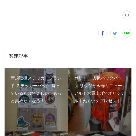
関連記事
新規取扱ステッカーブラン
カリマー 人気バックパッ
ド ステッカーパック 持っ
ク リッジが今春リニュー
ているだけで楽しい！もっ
アル！お買上げでオリジナ
と集めたくなる！
ル手ぬぐいをプレゼント！