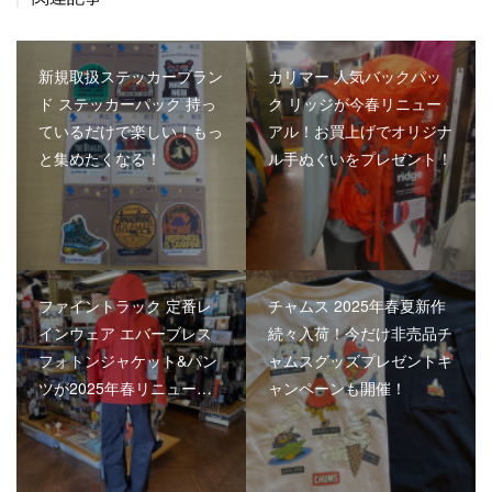
新規取扱ステッカーブラン
カリマー 人気バックパッ
ド ステッカーパック 持っ
ク リッジが今春リニュー
ているだけで楽しい！もっ
アル！お買上げでオリジナ
と集めたくなる！
ル手ぬぐいをプレゼント！
ファイントラック 定番レ
チャムス 2025年春夏新作
インウェア エバーブレス
続々入荷！今だけ非売品チ
フォトンジャケット&パン
ャムスグッズプレゼントキ
ツが2025年春リニュー…
ャンペーンも開催！