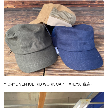
↑ Clef LINEN ICE RIB WORK CAP ￥4,730(税込)