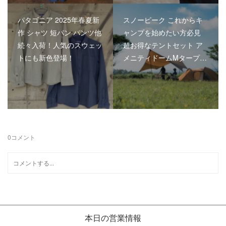
パタゴニア 2025年春夏新
スノーピーク これからキ
作 シャツ 短パン パンツ他
ャンプを始めたい方必見
続々入荷！人気のスウェッ
超お得なテントセット ア
トにも新色登場！
メニティドームMタープ…
0
コメント
本日の営業情報