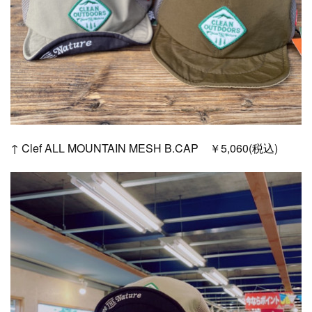
↑ Clef ALL MOUNTAIN MESH B.CAP ￥5,060(税込)