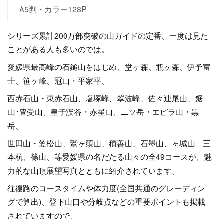
A5判・カラー128P
シリーズ累計200万部突破の山ガイドの定番、一度は見た
ことがある人も多いのでは。
愛媛県最高峰の石鎚山をはじめ、堂ヶ森、瓶ヶ森、伊予富
士、笹ヶ峰、冠山・平家平、
西赤石山・東赤石山、塩塚峰、翠波峰、佐々連尾山、鋸
山･豊受山、皇子渓谷・赤星山、二ツ岳・エビラ山・黒
岳、
世田山・笠松山、鷲ヶ頭山、積善山、石墨山、ヶ城山、三
本杭、篠山、等愛媛県の名だたる山々の全49コースが、魅
力的な山頂展望写真とともに紹介されています。
往復路のコースタイムや体力度(全国共通のグレーディン
グで算出)、登下山口や分岐点などの重要ポイントも掲載
されていますので、