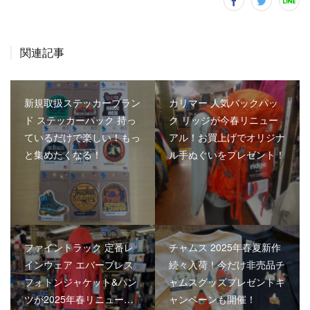
関連記事
新規取扱ステッカーブラン
カリマー 人気バックパッ
ド ステッカーパック 持っ
ク リッジが今春リニュー
ているだけで楽しい！もっ
アル！お買上げでオリジナ
と集めたくなる！
ル手ぬぐいをプレゼント！
ファイントラック 定番レ
チャムス 2025年春夏新作
インウェア エバーブレス
続々入荷！今だけ非売品チ
フォトンジャケット&パン
ャムスグッズプレゼントキ
ツが2025年春リニュー…
ャンペーンも開催！