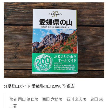
分県登山ガイド 愛媛県の山 2,090円(税込)
著者 岡山 健仁著 西田 六助著 石川 道夫著 豊田 康
二著