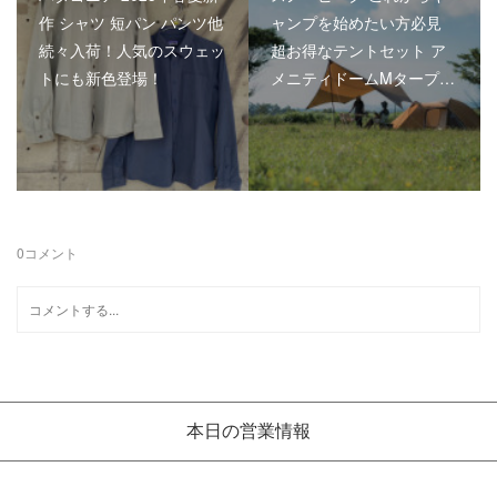
作 シャツ 短パン パンツ他
ャンプを始めたい方必見
続々入荷！人気のスウェッ
超お得なテントセット ア
トにも新色登場！
メニティドームMタープ…
0
コメント
本日の営業情報