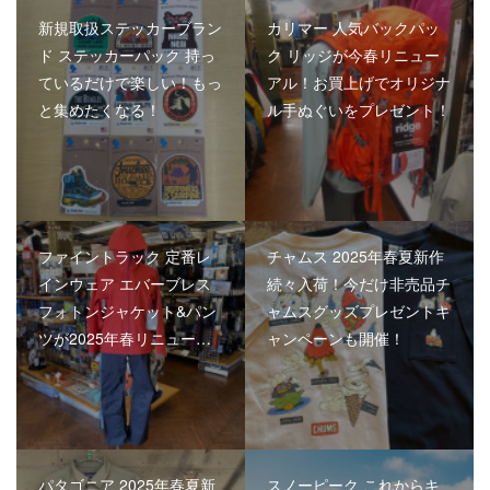
新規取扱ステッカーブラン
カリマー 人気バックパッ
ド ステッカーパック 持っ
ク リッジが今春リニュー
ているだけで楽しい！もっ
アル！お買上げでオリジナ
と集めたくなる！
ル手ぬぐいをプレゼント！
ファイントラック 定番レ
チャムス 2025年春夏新作
インウェア エバーブレス
続々入荷！今だけ非売品チ
フォトンジャケット&パン
ャムスグッズプレゼントキ
ツが2025年春リニュー…
ャンペーンも開催！
パタゴニア 2025年春夏新
スノーピーク これからキ