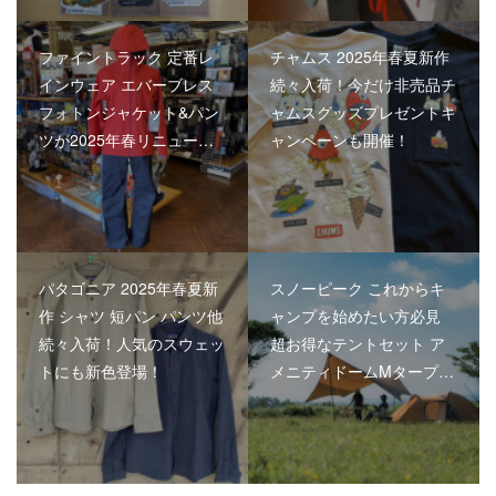
ファイントラック 定番レ
チャムス 2025年春夏新作
インウェア エバーブレス
続々入荷！今だけ非売品チ
フォトンジャケット&パン
ャムスグッズプレゼントキ
ツが2025年春リニュー…
ャンペーンも開催！
パタゴニア 2025年春夏新
スノーピーク これからキ
作 シャツ 短パン パンツ他
ャンプを始めたい方必見
続々入荷！人気のスウェッ
超お得なテントセット ア
トにも新色登場！
メニティドームMタープ…