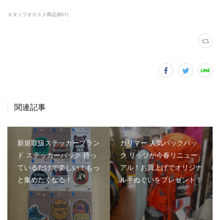
スタッフオススメ商品
(
801
)
関連記事
新規取扱ステッカーブラン
カリマー 人気バックパッ
ド ステッカーパック 持っ
ク リッジが今春リニュー
ているだけで楽しい！もっ
アル！お買上げでオリジナ
と集めたくなる！
ル手ぬぐいをプレゼント！