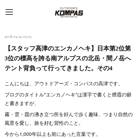
2018.09.22 02:05
【スタッフ高津のエンカノヘキ】日本第2位第
3位の標高を誇る南アルプスの北岳・間ノ岳へ
テント背負って行ってきました。その4
こんにちは、アウトドアーズ・コンパスの高津です。
ブログのタイトル"エンカノヘキ"は漢字で書くと煙霞の癖
と書きますが、
霧・雲・霞の沸き立つ所を好んで歩く趣味、つまり自然の
風景を愛し、旅を好む習性のこと。
今から1,000年以上も前にあった言葉です。