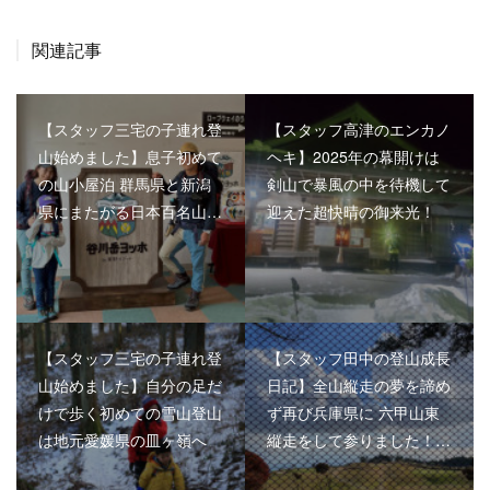
関連記事
【スタッフ三宅の子連れ登
【スタッフ高津のエンカノ
山始めました】息子初めて
ヘキ】2025年の幕開けは
の山小屋泊 群馬県と新潟
剣山で暴風の中を待機して
県にまたがる日本百名山…
迎えた超快晴の御来光！
【スタッフ三宅の子連れ登
【スタッフ田中の登山成長
山始めました】自分の足だ
日記】全山縦走の夢を諦め
けで歩く初めての雪山登山
ず再び兵庫県に 六甲山東
は地元愛媛県の皿ヶ嶺へ
縦走をして参りました！…