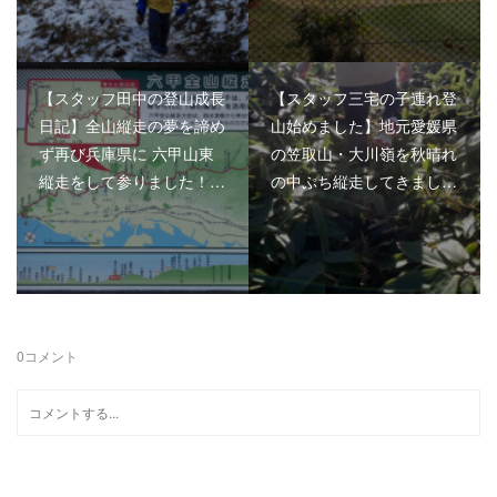
【スタッフ田中の登山成長
【スタッフ三宅の子連れ登
日記】全山縦走の夢を諦め
山始めました】地元愛媛県
ず再び兵庫県に 六甲山東
の笠取山・大川嶺を秋晴れ
縦走をして参りました！…
の中ぷち縦走してきまし…
0
コメント