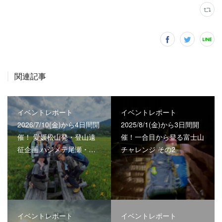
関連記事
イベントレポート
イベントレポート
2026/7/10(金)から4日間開
2025/8/1(金)から3日間開
催！ 愛媛松山発・登山遠
催！一合目から登る富士山
征企画 ハジメテ尾瀬・…
チャレンジ その2
イベントレポート
イベントレポート