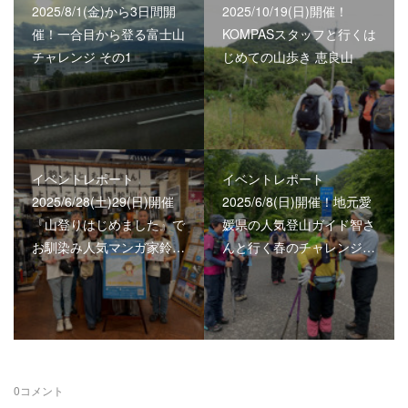
2025/8/1(金)から3日間開
2025/10/19(日)開催！
催！一合目から登る富士山
KOMPASスタッフと行くは
チャレンジ その1
じめての山歩き 恵良山
イベントレポート
イベントレポート
2025/6/28(土)29(日)開催
2025/6/8(日)開催！地元愛
『山登りはじめました』で
媛県の人気登山ガイド智さ
お馴染み人気マンガ家鈴…
んと行く春のチャレンジ…
0
コメント