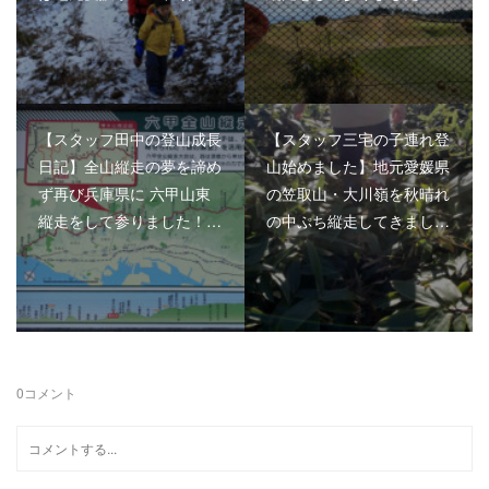
【スタッフ田中の登山成長
【スタッフ三宅の子連れ登
日記】全山縦走の夢を諦め
山始めました】地元愛媛県
ず再び兵庫県に 六甲山東
の笠取山・大川嶺を秋晴れ
縦走をして参りました！…
の中ぷち縦走してきまし…
0
コメント