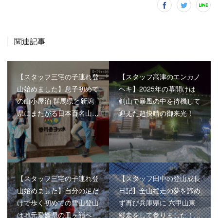
関連記事
【スタッフ三宅の子連れ登
【スタッフ高津のエンカノ
山始めました】息子初めて
ヘキ】2025年の幕開けは
の山小屋泊 群馬県と新潟
剣山で暴風の中を待機して
県にまたがる日本百名山…
迎えた超快晴の御来光！
【スタッフ三宅の子連れ登
【スタッフ田中の登山成長
山始めました】自分の足だ
日記】全山縦走の夢を諦め
けで歩く初めての雪山登山
ず再び兵庫県に 六甲山東
は地元愛媛県の皿ヶ嶺へ
縦走をして参りました！…