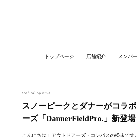
トップページ
店舗紹介
メンバ
2018.06.09 01:41
スノーピークとダナーがコラ
ーズ「DannerFieldPro.」新登
こんにちは！アウトドアーズ・コンパスの松末です