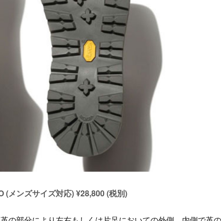
O (メンズサイズ対応) ¥28,800 (税別)
皮革の部分により左右もしくは片足においての外側、内側で革