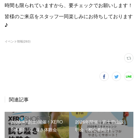
時間も限られていますから、要チェックでお願いします！
皆様のご来店をスタッフ一同楽しみにお待ちしております
♪
イベント情報
(
263
)
関連記事
2026/9/12(土)開催！XERO
2026年開催｜富士登山説
SHOES 試し履き体験会
明会（初心者向け）