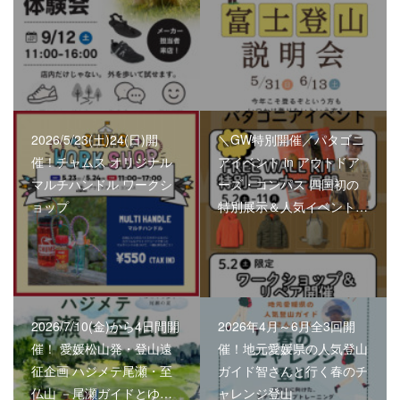
2026/5/23(土)24(日)開
＼GW特別開催／パタゴニ
催！チャムス オリジナル
アイベント in アウトドア
マルチハンドル ワークシ
ーズ・コンパス 四国初の
ョップ
特別展示＆人気イベント…
2026/7/10(金)から4日間開
2026年4月～6月全3回開
催！ 愛媛松山発・登山遠
催！地元愛媛県の人気登山
征企画 ハジメテ尾瀬・至
ガイド智さんと行く春のチ
仏山 －尾瀬ガイドとゆ…
ャレンジ登山