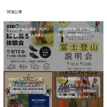
関連記事
2026/9/12(土)開催！XERO
2026年開催｜富士登山説
SHOES 試し履き体験会
明会（初心者向け）
2026/5/23(土)24(日)開
＼GW特別開催／パタゴニ
催！チャムス オリジナル
アイベント in アウトドア
マルチハンドル ワークシ
ーズ・コンパス 四国初の
ョップ
特別展示＆人気イベント…