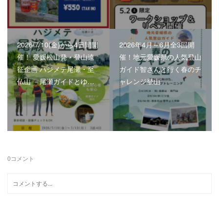
2026/7/10(金)から4日間開
2026年4月～6月全3回開
催！ 愛媛松山発・登山遠
催！地元愛媛県の人気登山
征企画 ハジメテ尾瀬・至
ガイド智さんと行く春のチ
仏山 －尾瀬ガイドとゆ…
ャレンジ登山
0
コメント