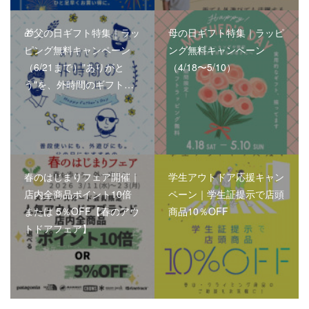
🎁父の日ギフト特集｜ラッ
母の日ギフト特集｜ラッピ
ピング無料キャンペーン
ング無料キャンペーン
（6/21まで）"ありがと
（4/18〜5/10）
う"を、外時間のギフト…
春のはじまりフェア開催｜
学生アウトドア応援キャン
店内全商品ポイント10倍
ペーン｜学生証提示で店頭
または 5％OFF【春のアウ
商品10％OFF
トドアフェア】