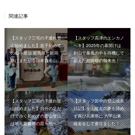
関連記事
【スタッフ三宅の子連れ登
【スタッフ高津のエンカノ
山始めました】息子初めて
ヘキ】2025年の幕開けは
の山小屋泊 群馬県と新潟
剣山で暴風の中を待機して
県にまたがる日本百名山…
迎えた超快晴の御来光！
【スタッフ三宅の子連れ登
【スタッフ田中の登山成長
山始めました】自分の足だ
日記】全山縦走の夢を諦め
けで歩く初めての雪山登山
ず再び兵庫県に 六甲山東
は地元愛媛県の皿ヶ嶺へ
縦走をして参りました！…