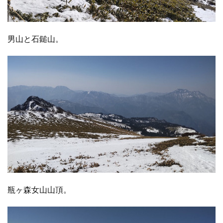
男山と石鎚山。
瓶ヶ森女山山頂。