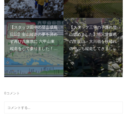
【スタッフ田中の登山成長
【スタッフ三宅の子連れ登
日記】全山縦走の夢を諦め
山始めました】地元愛媛県
ず再び兵庫県に 六甲山東
の笠取山・大川嶺を秋晴れ
縦走をして参りました！…
の中ぷち縦走してきまし…
0
コメント