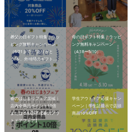
🎁父の日ギフト特集｜ラッ
母の日ギフト特集｜ラッピ
ピング無料キャンペーン
ング無料キャンペーン
（6/21まで）"ありがと
（4/18〜5/10）
う"を、外時間のギフト…
春のはじまりフェア開催｜
学生アウトドア応援キャン
店内全商品ポイント10倍
ペーン｜学生証提示で店頭
または 5％OFF【春のアウ
商品10％OFF
トドアフェア】