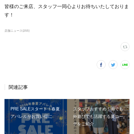
皆様のご来店、スタッフ一同心よりお待ちいたしておりま
す！
店舗ニュース
(
255
)
関連記事
PRE SALEスタート！春夏
スタッフおすすめ！街でも
アパレルがお買い得に
外遊びでも活躍する夏コー
デをご紹介