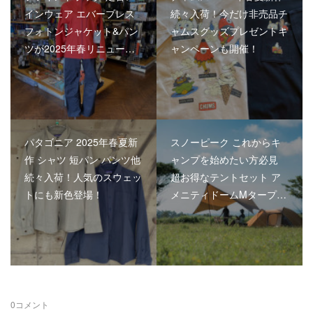
インウェア エバーブレス
続々入荷！今だけ非売品チ
フォトンジャケット&パン
ャムスグッズプレゼントキ
ツが2025年春リニュー…
ャンペーンも開催！
パタゴニア 2025年春夏新
スノーピーク これからキ
作 シャツ 短パン パンツ他
ャンプを始めたい方必見
続々入荷！人気のスウェッ
超お得なテントセット ア
トにも新色登場！
メニティドームMタープ…
0
コメント