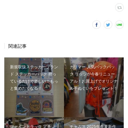
関連記事
新規取扱ステッカーブラン
カリマー 人気バックパッ
ド ステッカーパック 持っ
ク リッジが今春リニュー
ているだけで楽しい！もっ
アル！お買上げでオリジナ
と集めたくなる！
ル手ぬぐいをプレゼント！
ファイントラック 定番レ
チャムス 2025年春夏新作